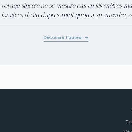
voyage sincère ne se mesure pas en kilomètres, ma
lumières de fin d'après-midi qu'on a su attendre. »
Découvrir l'auteur →
De
Héb