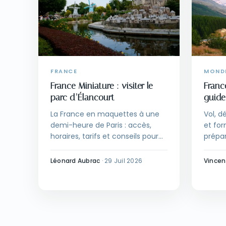
FRANCE
MOND
France Miniature : visiter le
Franc
parc d’Élancourt
guide
La France en maquettes à une
Vol, d
demi-heure de Paris : accès,
et for
horaires, tarifs et conseils pour
prépa
visiter France Miniature en
France
famille.
Léonard Aubrac
·
29 Juil 2026
Vincen