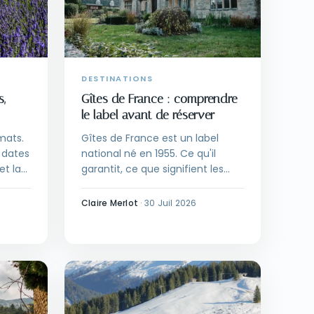
DESTINATIONS
s,
Gîtes de France : comprendre
le label avant de réserver
mats.
Gîtes de France est un label
s dates
national né en 1955. Ce qu'il
et la
garantit, ce que signifient les
épis, les types d'hébergement et
comment réserver sereinement.
Claire Merlot
·
30 Juil 2026