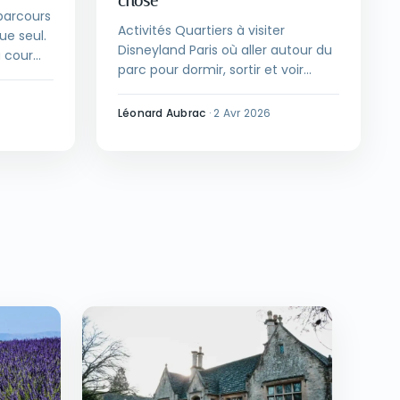
chose
 parcours
Activités Quartiers à visiter
ue seul.
Disneyland Paris où aller autour du
a cour
parc pour dormir, sortir et voir
Trois
autre chose Guide pratique ... Read
r
more
Léonard Aubrac
·
2 Avr 2026