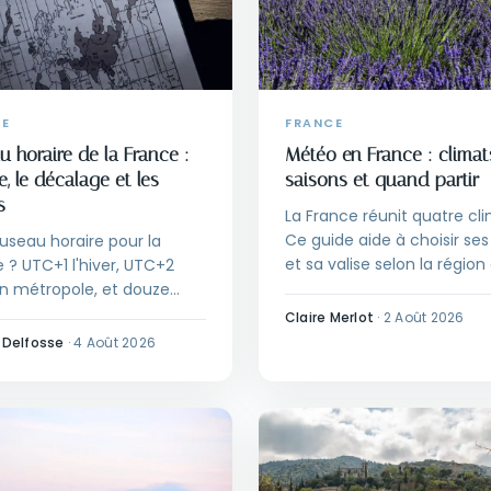
CE
FRANCE
u horaire de la France :
Météo en France : climat
e, le décalage et les
saisons et quand partir
s
La France réunit quatre cli
Ce guide aide à choisir se
useau horaire pour la
et sa valise selon la région 
 ? UTC+1 l'hiver, UTC+2
saison visées.
en métropole, et douze
x au total avec l'outre-
Claire Merlot
·
2 Août 2026
es décalages utiles et les
 Delfosse
·
4 Août 2026
s d'horaire à éviter en
e.