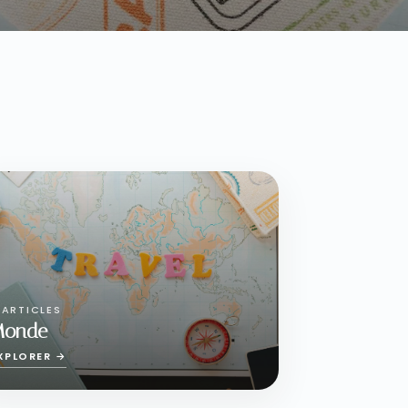
 ARTICLES
Monde
XPLORER →