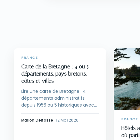
FRANCE
Carte de la Bretagne : 4 ou 5
départements, pays bretons,
côtes et villes
Lire une carte de Bretagne : 4
départements administratifs
depuis 1956 ou 5 historiques avec
la Loire-Atlantique. Au-delà : pays
bretons traditionnels (Léon,
FRANCE
Marion Delfosse
·
12 Mai 2026
Cornouaille, Trégor, Vannetais, Pays
Hôtels 
gallo, Pays nantais), côtes et
où part
grandes villes. Sources fiables.