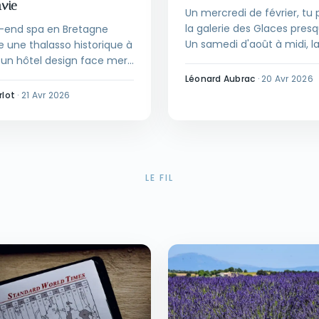
nvie
Un mercredi de février, tu
la galerie des Glaces presq
-end spa en Bretagne
Un samedi d'août à midi, l
e une thalasso historique à
devient un embouteillage. 
 un hôtel design face mer
régimes et trois leviers pou
le, ou une auberge du
Léonard Aubrac
·
20 Avr 2026
arbitrer.
 Morbihan. Trois univers,
rlot
·
21 Avr 2026
périences.
LE FIL