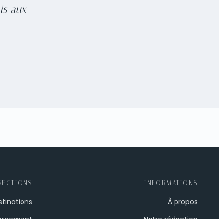
is aux
SECTIONS
INFORMATIONS
stinations
À propos
ergement
Notre rédaction