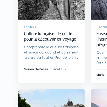
FRANCE
FRAN
Culture française : le guide
Fusea
pour la découvrir en voyage
l’heur
piège
Comprendre la culture française
et savoir où, quand et comment
Quel f
la vivre partout en France, bien
France
au-delà de Paris.
l'été 
fuseau
Marion Delfosse
·
5 Août 2026
mer. L
Marion
erreur
voyag