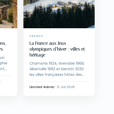
FRANCE
ns,
La France aux Jeux
es
olympiques d’hiver : villes et
héritage
 un
phie
Chamonix 1924, Grenoble 1968,
ort,
Albertville 1992 et bientôt 2030 :
les villes françaises hôtes des
Jeux d'hiver et leur héritage à
6
visiter.
Léonard Aubrac
·
12 Juil 2026