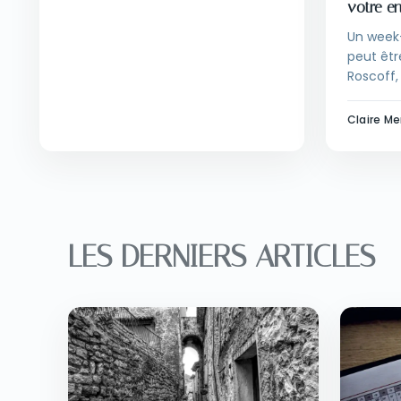
votre e
Un week
peut êtr
Roscoff,
à La Bau
Golfe du
Claire Me
trois ex
LES DERNIERS ARTICLES