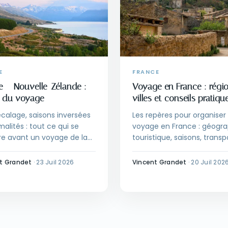
E
FRANCE
e – Nouvelle-Zélande :
Voyage en France : régio
 du voyage
villes et conseils pratiqu
écalage, saisons inversées
Les repères pour organiser
malités : tout ce qui se
voyage en France : géogra
re avant un voyage de la
touristique, saisons, transp
 vers la Nouvelle-Zélande.
hébergement et budget.
t Grandet
·
23 Juil 2026
Vincent Grandet
·
20 Juil 202