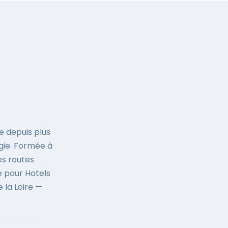
e depuis plus
rgie. Formée à
es routes
ne pour Hotels
 la Loire —