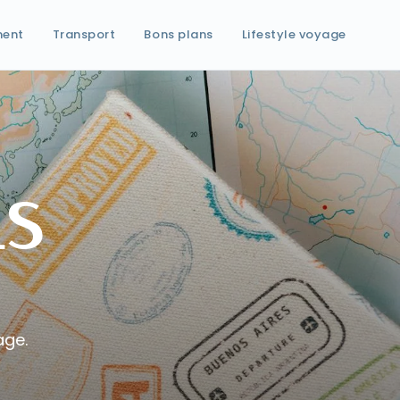
ment
Transport
Bons plans
Lifestyle voyage
ns
age.