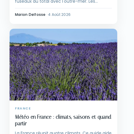
fuseaux au total avec l'outre-mer. Les
décalages utiles et les erreurs d'horaire à
éviter en voyage.
Marion Delfosse
·
4 Août 2026
FRANCE
Météo en France : climats, saisons et quand
partir
La France réunit quatre climats. Ce guide aide