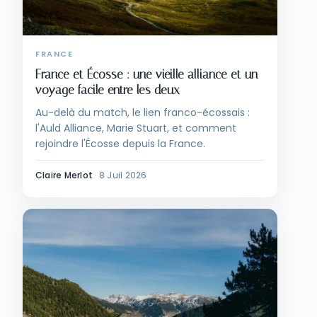
FRANCE
France et Écosse : une vieille alliance et un
voyage facile entre les deux
Au-delà du match, le lien franco-écossais :
l'Auld Alliance, Marie Stuart, et comment
rejoindre l'Écosse depuis la France.
Claire Merlot
·
8 Juil 2026