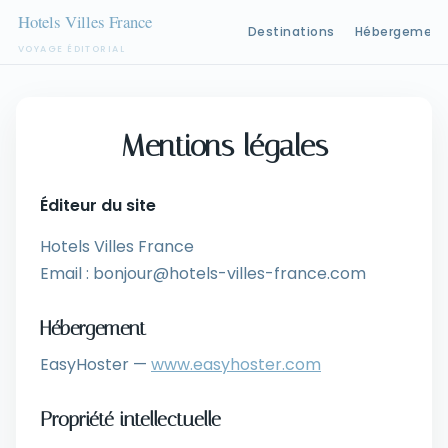
Destinations
Hébergement
VOYAGE ÉDITORIAL
Aller
au
contenu
Mentions légales
Éditeur du site
Hotels Villes France
Email : bonjour@hotels-villes-france.com
Hébergement
EasyHoster —
www.easyhoster.com
Propriété intellectuelle