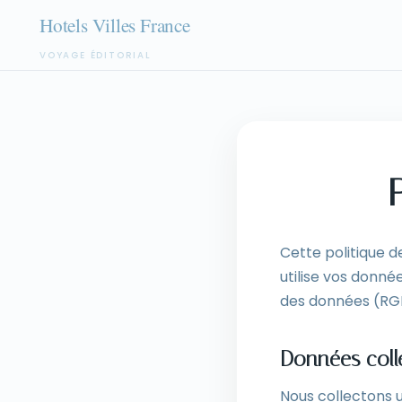
VOYAGE ÉDITORIAL
Aller
au
contenu
Cette politique d
utilise vos donn
des données (RG
Données coll
Nous collectons 