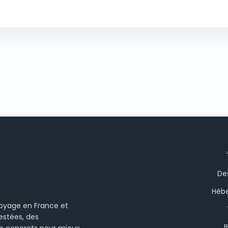
De
Héb
voyage en France et
estées, des
B
 concrets pour mieux