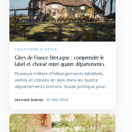
LOCATIONS & GÎTES
Gîtes de France Bretagne : comprendre le
label et choisir entre quatre départements
Plusieurs milliers d'hébergements labellisés,
visités et classés en épis dans les quatre
départements bretons. Guide pratique pour
choisir entre gîte rural, chambre d'hôtes, gîte
de groupe et arbitrer face à Airbnb.
Léonard Aubrac
·
30 Mai 2026