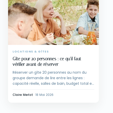
LOCATIONS & GÎTES
Gîte pour 20 personnes : ce qu’il faut
vérifier avant de réserver
Réserver un gîte 20 personnes au nom du
groupe demande de lire entre les lignes :
capacité réelle, salles de bain, budget total et
règlement intérieur. La méthode pour signer
sans surprise et organiser un séjour réussi
Claire Merlot
·
18 Mai 2026
pour tous.