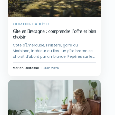
LOCATIONS & GÎTES
Gîte en Bretagne : comprendre l’offre et bien
choisir
Côte d'Émeraude, Finistère, golfe du
Morbihan, intérieur ou îles : un gîte breton se
choisit d'abord par ambiance. Repères sur les
labels, les saisons et les critères concrets à
vérifier avant de réserver.
Marion Delfosse
·
1 Juin 2026