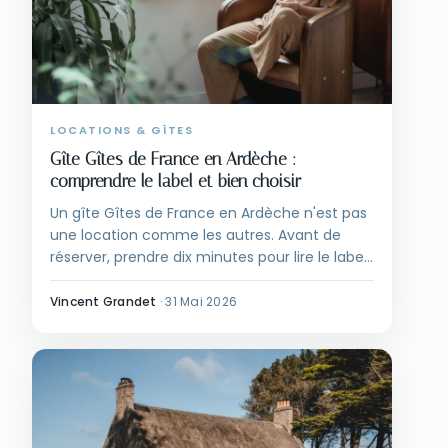
LOCATIONS & GÎTES
Gîte Gîtes de France en Ardèche :
comprendre le label et bien choisir
Un gîte Gîtes de France en Ardèche n'est pas
une location comme les autres. Avant de
réserver, prendre dix minutes pour lire le label,
repérer les cinq grands secteurs du
département et croiser format, épis, saison et
Vincent Grandet
·
31 Mai 2026
budget.