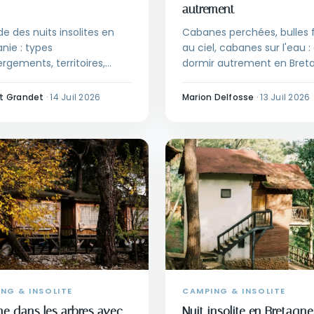
autrement
de des nuits insolites en
Cabanes perchées, bulles 
nie : types
au ciel, cabanes sur l'eau :
rgements, territoires,
dormir autrement en Bret
s et conseils pour réserver
selon l'ambiance et la sais
n préparer son séjour.
t Grandet
·
14 Juil 2026
Marion Delfosse
·
13 Juil 2026
NG & INSOLITE
CAMPING & INSOLITE
e dans les arbres avec
Nuit insolite en Bretagne