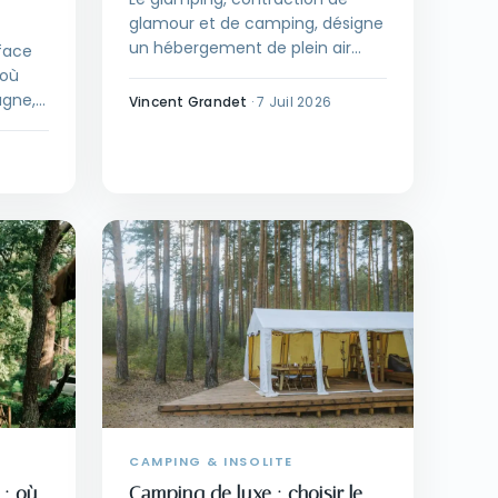
glamour et de camping, désigne
un hébergement de plein air
face
confortable. Définition, origine
 où
du mot, différence avec le
agne,
Vincent Grandet
·
7 Juil 2026
camping et types
on.
d'hébergements.
CAMPING & INSOLITE
 : où
Camping de luxe : choisir le