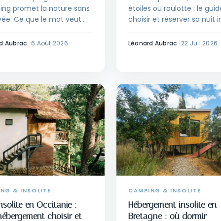
ing promet la nature sans
étoiles ou roulotte : le gui
vée. Ce que le mot veut
choisir et réserver sa nuit i
ce qui le sépare du
en Normandie selon la zone
ng et comment évaluer
saison.
d Aubrac
·
6 Août 2026
Léonard Aubrac
·
22 Juil 2026
fre avant de réserver.
NG & INSOLITE
CAMPING & INSOLITE
nsolite en Occitanie :
Hébergement insolite en
hébergement choisir et
Bretagne : où dormir