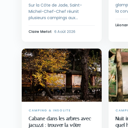
glamp
Sur la Côte de Jade, Saint-
la cor
Michel-Chef-Chef réunit
dire, 
plusieurs campings aux
campi
hébergements atypiques. Voici
Léonar
une of
comment choisir le format
Claire Merlot
·
6 Août 2026
adapté à votre séjour et à quel
moment réserver pour sécuriser
votre place.
CAMPING & INSOLITE
CAMPI
Cabane dans les arbres avec
Nuit i
jacuzzi : trouver la vôtre
quel 