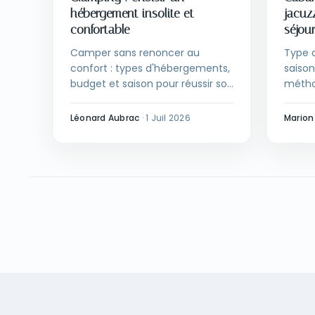
hébergement insolite et
jacuzz
confortable
séjou
Camper sans renoncer au
Type 
confort : types d'hébergements,
saison
budget et saison pour réussir son
métho
séjour en glamping.
caban
tient 
Léonard Aubrac
·
1 Juil 2026
Marion