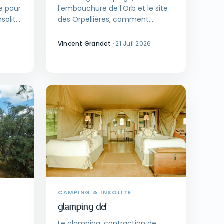
de pour
l'embouchure de l'Orb et le site
nsolite
des Orpellières, comment
 et la
préparer un séjour en camping
nature à Sérignan.
Vincent Grandet
·
21 Juil 2026
CAMPING & INSOLITE
glamping def
Le glamping, contraction de