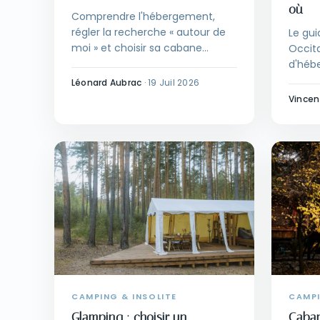
où
Comprendre l'hébergement,
régler la recherche « autour de
Le gui
moi » et choisir sa cabane
Occita
perchée avec spa sans se
d'hébe
tromper.
saison
Léonard Aubrac
·
19 Juil 2026
et bie
Vincen
CAMPING & INSOLITE
CAMPI
Glamping : choisir un
Caban