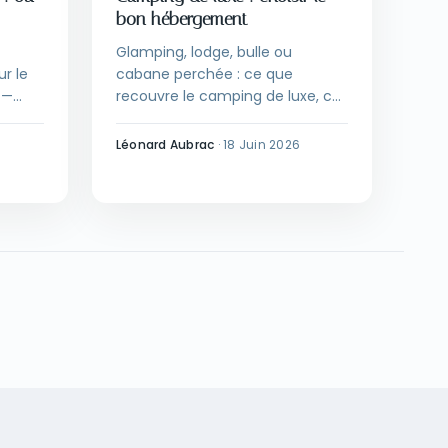
bon hébergement
Glamping, lodge, bulle ou
ur le
cabane perchée : ce que
 —
recouvre le camping de luxe, ce
get. Le
qu'il coûte et quand réserver.
Léonard Aubrac
·
18 Juin 2026