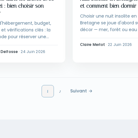
i : bien choisir son
et comment bien dormir
r
Choisir une nuit insolite en
Bretagne se joue d'abord s
d'hébergement, budget,
décor — mer, forêt ou eau
 et vérifications clés : la
puis sur la saison et le bud
de pour réserver une
guide pour réserver sans
e perchée avec jacuzzi qui
Claire Merlot
·
22 Juin 2026
déconvenue.
ses promesses.
 Delfosse
·
24 Juin 2026
Suivant →
1
2