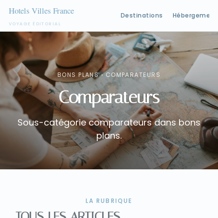
Destinations
Hébergement
VOYAGE ÉDITORIAL
Aller
au
contenu
BONS PLANS
›
COMPARATEURS
Comparateurs
Sous-catégorie comparateurs dans bons
plans.
LA RUBRIQUE
TOUS LES ARTICLES