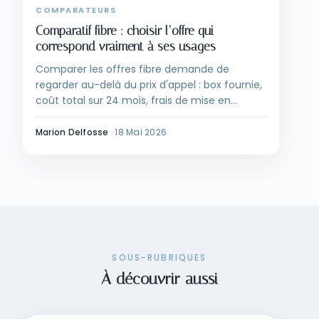
COMPARATEURS
Comparatif fibre : choisir l’offre qui
correspond vraiment à ses usages
Comparer les offres fibre demande de
regarder au-delà du prix d'appel : box fournie,
coût total sur 24 mois, frais de mise en
service et conditions de résiliation pèsent
autant que le tarif mensuel affiché par Free,
Marion Delfosse
·
18 Mai 2026
Orange, SFR ou Bouygues.
SOUS-RUBRIQUES
À découvrir aussi