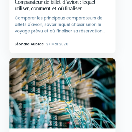
Comparateur de billet d’avion : lequel
utiliser, comment et où finaliser
Comparer les principaux comparateurs de
billets d'avion, savoir lequel choisir selon le
voyage prévu et où finaliser sa réservation
pour éviter les frais cachés des agences en
ligne.
Léonard Aubrac
·
27 Mai 2026