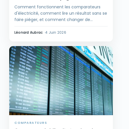
Comment fonctionnent les comparateurs
d'électricité, comment lire un résultat sans se
faire piéger, et comment changer de
fournisseur ensuite — avec une méthode
pratique et un rappel du comparateur public
Léonard Aubrac
·
4 Juin 2026
Énergie-Info.
COMPARATEURS