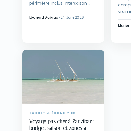
périmètre inclus, intersaison,
compri
package complet et bon timing
vraime
de réservation.
saison
Léonard Aubrac
·
24 Juin 2026
sans s
Marion
BUDGET & ÉCONOMIES
Voyage pas cher à Zanzibar :
budget, saison et zones à