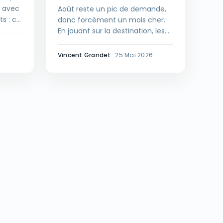
n avec
Août reste un pic de demande,
ts : ce
donc forcément un mois cher.
ieux
En jouant sur la destination, les
dates et le type d'hébergement,
pour
partir sans se ruiner reste
Vincent Grandet
·
25 Mai 2026
ses
possible : voici une méthode
lucide pour arbitrer.