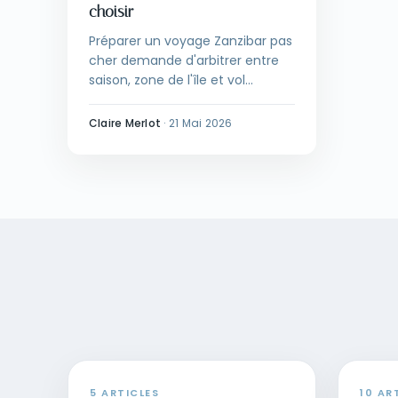
choisir
Préparer un voyage Zanzibar pas
cher demande d'arbitrer entre
saison, zone de l'île et vol
anticipé. La mousson courte de
novembre et les zones Paje-
Claire Merlot
·
21 Mai 2026
Jambiani permettent de
descendre sous 2 000 € pour
deux personnes sur 12 jours.
5 ARTICLES
10 AR