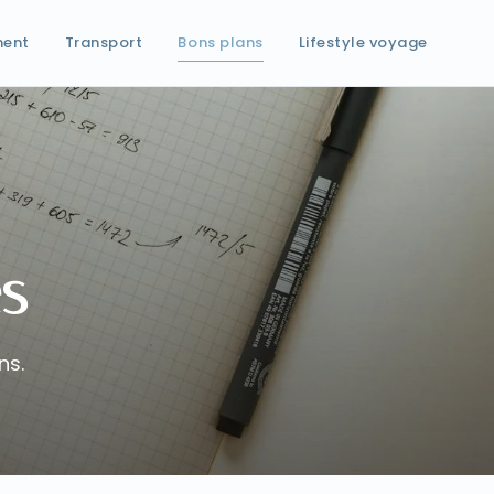
ment
Transport
Bons plans
Lifestyle voyage
s
ns.