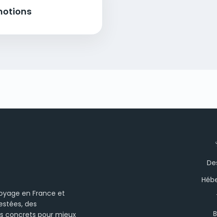
motions
De
Héb
voyage en France et
estées, des
B
 concrets pour mieux