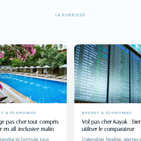
LA RUBRIQUE
ET & ÉCONOMIES
BUDGET & ÉCONOMIES
e pas cher tout compris
Vol pas cher Kayak : bie
ir en all-inclusive malin
utiliser le comparateur
endre la formule tout
Calendrier flexible, alertes p