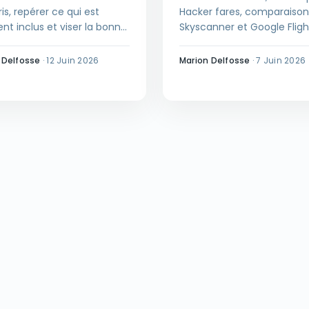
s, repérer ce qui est
Hacker fares, comparaiso
nt inclus et viser la bonne
Skyscanner et Google Fligh
 pour partir en all-inclusive
que Kayak fait vraiment m
e ruiner.
que la concurrence, et où
 Delfosse
·
12 Juin 2026
Marion Delfosse
·
7 Juin 2026
regarder avant de cliquer 
éviter les mauvaises surpri
sur le prix final.