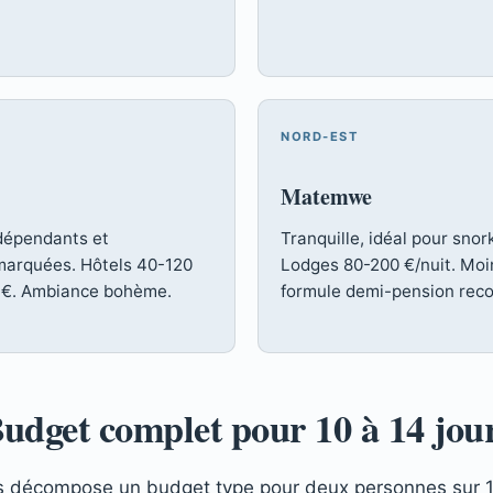
NORD-EST
Matemwe
dépendants et
Tranquille, idéal pour sno
 marquées. Hôtels 40-120
Lodges 80-200 €/nuit. Moin
 €. Ambiance bohème.
formule demi-pension re
udget complet pour 10 à 14 jou
s décompose un budget type pour deux personnes sur 12