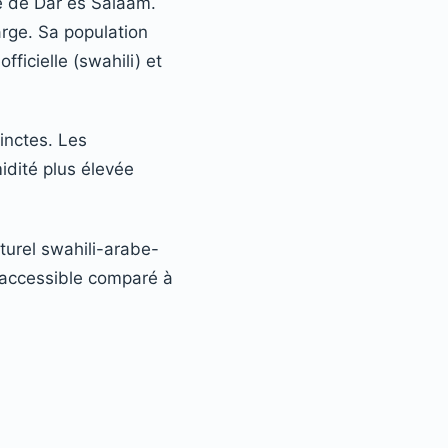
ge de Dar es Salaam.
arge. Sa population
ficielle (swahili) et
inctes. Les
idité plus élevée
lturel swahili-arabe-
e accessible comparé à