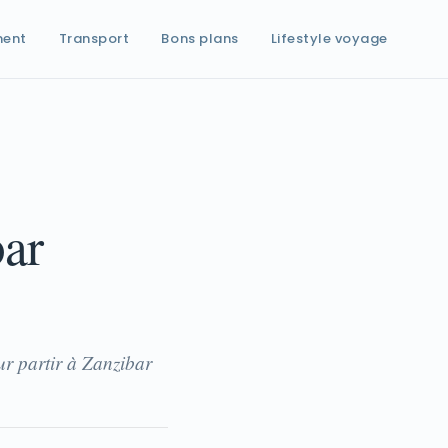
ment
Transport
Bons plans
Lifestyle voyage
bar
ur partir à Zanzibar