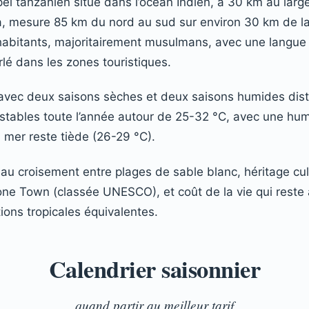
pel tanzanien situé dans l’océan Indien, à 30 km au lar
uja, mesure 85 km du nord au sud sur environ 30 km de l
’habitants, majoritairement musulmans, avec une langue of
rlé dans les zones touristiques.
l avec deux saisons sèches et deux saisons humides dist
stables toute l’année autour de 25-32 °C, avec une hum
a mer reste tiède (26-29 °C).
ent au croisement entre plages de sable blanc, héritage cu
tone Town (classée UNESCO), et coût de la vie qui rest
ons tropicales équivalentes.
Calendrier saisonnier
quand partir au meilleur tarif