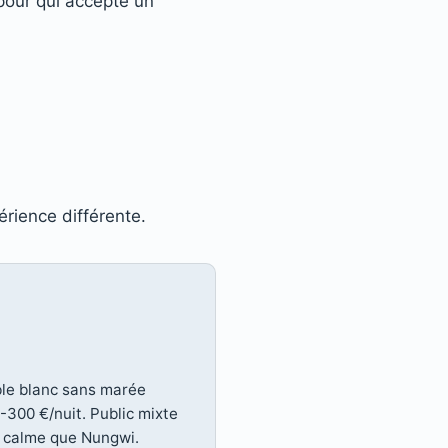
 pour qui accepte un
rience différente.
ble blanc sans marée
-300 €/nuit. Public mixte
s calme que Nungwi.