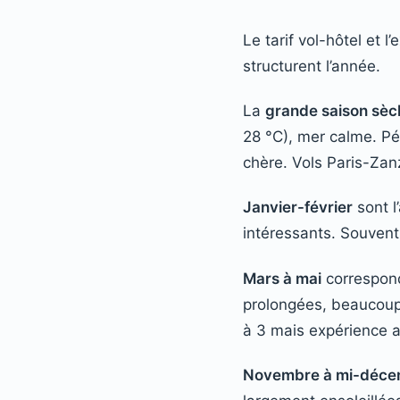
Le tarif vol-hôtel et 
structurent l’année.
La
grande saison sèc
28 °C), mer calme. Pér
chère. Vols Paris-Zanz
Janvier-février
sont l
intéressants. Souvent
Mars à mai
correspond
prolongées, beaucoup d
à 3 mais expérience al
Novembre à mi-déce