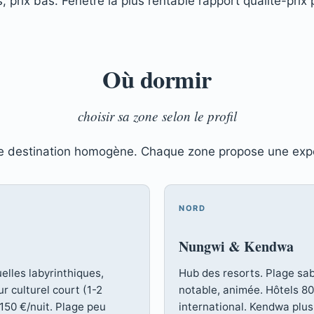
, prix bas. Fenêtre la plus rentable rapport qualité-prix
Où dormir
choisir sa zone selon le profil
ne destination homogène. Chaque zone propose une expé
NORD
Nungwi & Kendwa
elles labyrinthiques,
Hub des resorts. Plage sa
r culturel court (1-2
notable, animée. Hôtels 80
150 €/nuit. Plage peu
international. Kendwa plu