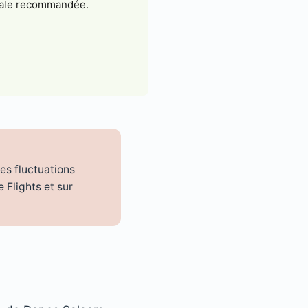
cale recommandée.
es fluctuations
 Flights et sur