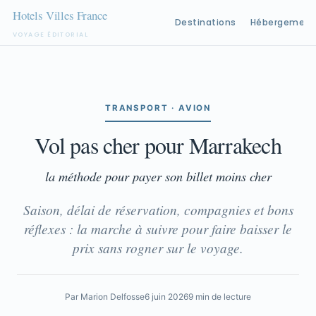
Destinations
Hébergement
VOYAGE ÉDITORIAL
Aller
au
contenu
TRANSPORT · AVION
Vol pas cher pour Marrakech
la méthode pour payer son billet moins cher
Saison, délai de réservation, compagnies et bons
réflexes : la marche à suivre pour faire baisser le
prix sans rogner sur le voyage.
Par Marion Delfosse
6 juin 2026
9 min de lecture