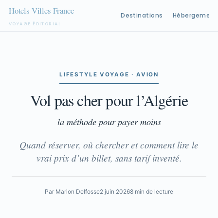
Destinations
Hébergement
VOYAGE ÉDITORIAL
Aller
au
contenu
LIFESTYLE VOYAGE · AVION
Vol pas cher pour l’Algérie
la méthode pour payer moins
Quand réserver, où chercher et comment lire le
vrai prix d’un billet, sans tarif inventé.
Par Marion Delfosse
2 juin 2026
8 min de lecture