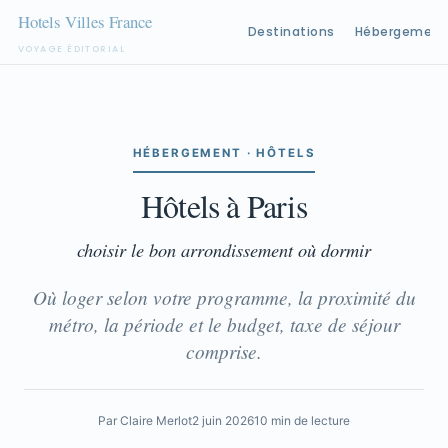
Destinations
Hébergement
VOYAGE ÉDITORIAL
Aller
au
contenu
HÉBERGEMENT · HÔTELS
Hôtels à Paris
choisir le bon arrondissement où dormir
Où loger selon votre programme, la proximité du
métro, la période et le budget, taxe de séjour
comprise.
Par Claire Merlot
2 juin 2026
10 min de lecture