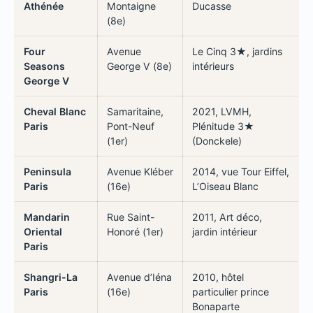
Athénée
Montaigne
Ducasse
(8e)
Four
Avenue
Le Cinq 3★, jardins
Seasons
George V (8e)
intérieurs
George V
Cheval Blanc
Samaritaine,
2021, LVMH,
Paris
Pont-Neuf
Plénitude 3★
(1er)
(Donckele)
Peninsula
Avenue Kléber
2014, vue Tour Eiffel,
Paris
(16e)
L’Oiseau Blanc
Mandarin
Rue Saint-
2011, Art déco,
Oriental
Honoré (1er)
jardin intérieur
Paris
Shangri-La
Avenue d’Iéna
2010, hôtel
Paris
(16e)
particulier prince
Bonaparte