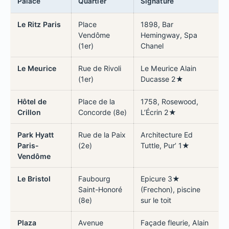
Palace
Quartier
Signature
Le Ritz Paris
Place
1898, Bar
Vendôme
Hemingway, Spa
(1er)
Chanel
Le Meurice
Rue de Rivoli
Le Meurice Alain
(1er)
Ducasse 2★
Hôtel de
Place de la
1758, Rosewood,
Crillon
Concorde (8e)
L’Écrin 2★
Park Hyatt
Rue de la Paix
Architecture Ed
Paris-
(2e)
Tuttle, Pur’ 1★
Vendôme
Le Bristol
Faubourg
Epicure 3★
Saint-Honoré
(Frechon), piscine
(8e)
sur le toit
Plaza
Avenue
Façade fleurie, Alain