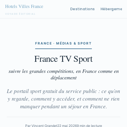
Destinations
Hébergement
VOYAGE ÉDITORIAL
Aller
au
contenu
FRANCE · MÉDIAS & SPORT
France TV Sport
suivre les grandes compétitions, en France comme en
déplacement
Le portail sport gratuit du service public : ce qu’on
y regarde, comment y accéder, et comment ne rien
manquer pendant un séjour en France.
Par Vincent Grandet
22 mai 2026
9 min de lecture