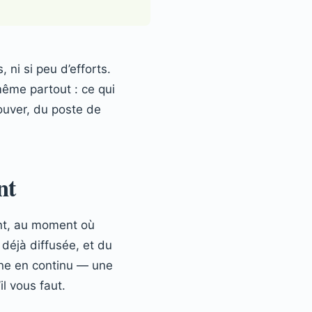
ni si peu d’efforts.
même partout : ce qui
rouver, du poste de
nt
ant, au moment où
 déjà diffusée, et du
nne en continu — une
il vous faut.