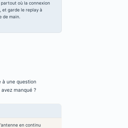
t partout où la connexion
 et garde le replay à
e de main.
e à une question
us avez manqué ?
 l’antenne en continu