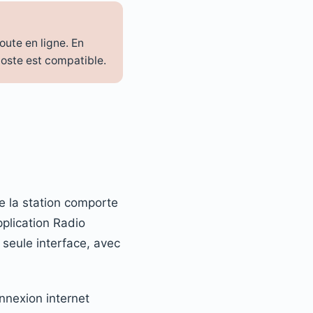
ute en ligne. En
poste est compatible.
e la station comporte
pplication Radio
 seule interface, avec
onnexion internet