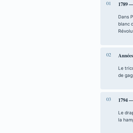
1789 —
Dans Pa
blanc d
Révolu
Années
Le tric
de gag
1794 —
Le drap
la ham