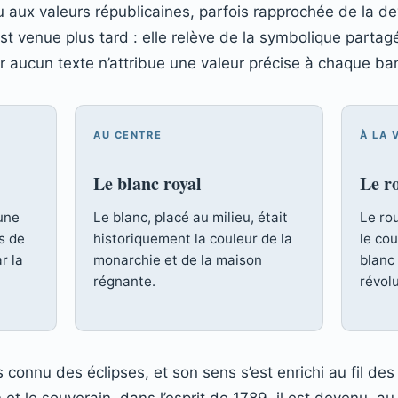
u aux valeurs républicaines, parfois rapprochée de la de
 est venue plus tard : elle relève de la symbolique partag
 car aucun texte n’attribue une valeur précise à chaque ba
AU CENTRE
À LA 
Le blanc royal
Le r
’une
Le blanc, placé au milieu, était
Le ro
s de
historiquement la couleur de la
le cou
r la
monarchie et de la maison
blanc
régnante.
révolu
urs connu des éclipses, et son sens s’est enrichi au fil d