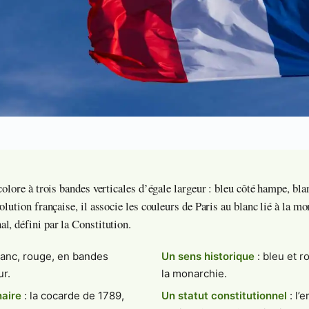
colore à trois bandes verticales d’égale largeur : bleu côté hampe, bla
lution française, il associe les couleurs de Paris au blanc lié à la mon
l, défini par la Constitution.
lanc, rouge, en bandes
Un sens historique
: bleu et r
ur.
la monarchie.
naire
: la cocarde de 1789,
Un statut constitutionnel
: l’