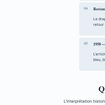
Restaur
Le dra
retour 
1958 — 
L’artic
bleu, 
Q
L’interprétation histo