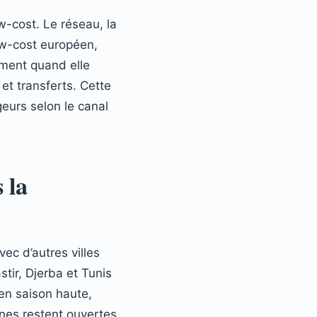
w-cost. Le réseau, la
low-cost européen,
mment quand elle
et transferts. Cette
geurs selon le canal
 la
ec d’autres villes
tir, Djerba et Tunis
 en saison haute,
gnes restent ouvertes