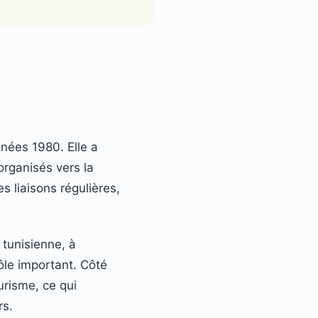
nnées 1980. Elle a
organisés vers la
es liaisons régulières,
 tunisienne, à
ôle important. Côté
urisme, ce qui
rs.