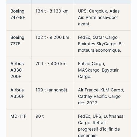
Boeing
134 t · 8 130 km
UPS, Cargolux, Atlas
747-8F
Air. Porte nose-door
avant.
Boeing
102 t · 9 200 km
FedEx, Qatar Cargo,
777F
Emirates SkyCargo. Bi-
moteurs économique.
Airbus
70 t · 7 400 km
Etihad Cargo,
A330-
MASkargo, Egyptair
200F
Cargo.
Airbus
109 t (annoncé)
Air France-KLM Cargo,
A350F
Cathay Pacific Cargo
dès 2027.
MD-11F
90 t
FedEx, UPS, Lufthansa
Cargo. Retrait
progressif d’ici fin de
décennie.