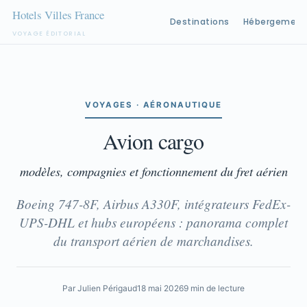
Destinations
Hébergement
VOYAGE ÉDITORIAL
Aller
au
contenu
VOYAGES · AÉRONAUTIQUE
Avion cargo
modèles, compagnies et fonctionnement du fret aérien
Boeing 747-8F, Airbus A330F, intégrateurs FedEx-
UPS-DHL et hubs européens : panorama complet
du transport aérien de marchandises.
Par Julien Périgaud
18 mai 2026
9 min de lecture