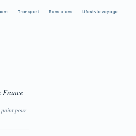
ment
Transport
Bons plans
Lifestyle voyage
n France
 point pour