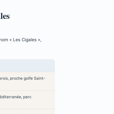
les
nom « Les Cigales »,
arois, proche golfe Saint-
éditerranée, parc