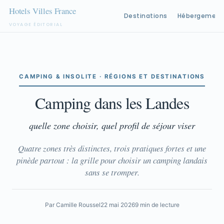
Destinations
Hébergement
VOYAGE ÉDITORIAL
Aller
au
contenu
CAMPING & INSOLITE · RÉGIONS ET DESTINATIONS
Camping dans les Landes
quelle zone choisir, quel profil de séjour viser
Quatre zones très distinctes, trois pratiques fortes et une
pinède partout : la grille pour choisir un camping landais
sans se tromper.
Par Camille Roussel
22 mai 2026
9 min de lecture