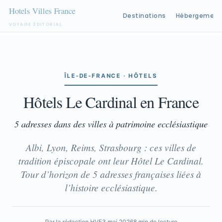
Destinations
Hébergement
VOYAGE ÉDITORIAL
Aller
au
contenu
ÎLE-DE-FRANCE · HÔTELS
Hôtels Le Cardinal en France
5 adresses dans des villes à patrimoine ecclésiastique
Albi, Lyon, Reims, Strasbourg : ces villes de
tradition épiscopale ont leur Hôtel Le Cardinal.
Tour d’horizon de 5 adresses françaises liées à
l’histoire ecclésiastique.
Par la rédaction HVF
3 mai 2026
8 min de lecture