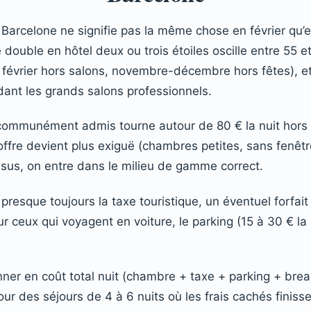
Barcelone ne signifie pas la même chose en février qu’en j
ouble en hôtel deux ou trois étoiles oscille entre 55 et
, février hors salons, novembre-décembre hors fêtes), 
ndant les grands salons professionnels.
» communément admis tourne autour de 80 € la nuit hors
offre devient plus exiguë (chambres petites, sans fenêtr
ssus, on entre dans le milieu de gamme correct.
t presque toujours la taxe touristique, un éventuel forfait
our ceux qui voyagent en voiture, le parking (15 à 30 € la
nner en coût total nuit (chambre + taxe + parking + brea
pour des séjours de 4 à 6 nuits où les frais cachés finiss