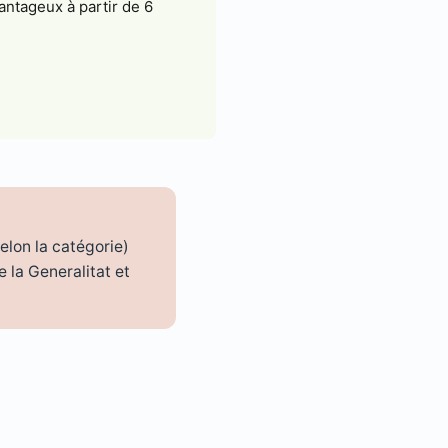
antageux à partir de 6
.
elon la catégorie)
e la Generalitat et