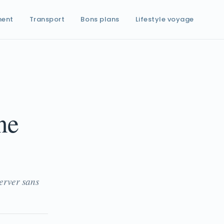
ment
Transport
Bons plans
Lifestyle voyage
ne
server sans