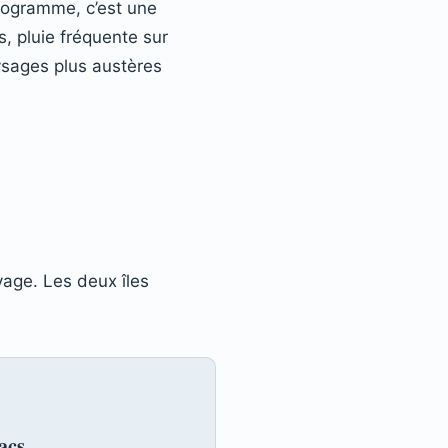
rogramme, c’est une
, pluie fréquente sur
ysages plus austères
yage. Les deux îles
acs