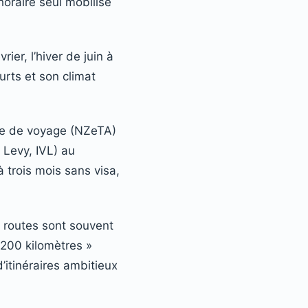
horaire seul mobilise
er, l’hiver de juin à
urts et son climat
que de voyage (NZeTA)
 Levy, IVL) au
 trois mois sans visa,
s routes sont souvent
 200 kilomètres »
itinéraires ambitieux