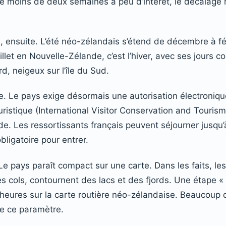
 de moins de deux semaines a peu d’intérêt, le décalage 
 ensuite. L’été néo-zélandais s’étend de décembre à févri
llet en Nouvelle-Zélande, c’est l’hiver, avec ses jours co
rd, neigeux sur l’île du Sud.
te. Le pays exige désormais une autorisation électroni
uristique (International Visitor Conservation and Tourism
 Les ressortissants français peuvent séjourner jusqu’à
ligatoire pour entrer.
Le pays paraît compact sur une carte. Dans les faits, le
es cols, contournent des lacs et des fjords. Une étape «
eures sur la carte routière néo-zélandaise. Beaucoup d’
e ce paramètre.