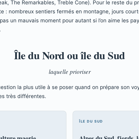
eak, The Remarkables, Treble Cone). Pour le reste du p
e : nombreux sentiers fermés en montagne, jours courts
st pas un mauvais moment pour autant si l’on aime les pa
.
Île du Nord ou île du Sud
laquelle prioriser
uestion la plus utile à se poser quand on prépare son vo
s très différentes.
ÎLE DU SUD
culture maorie
Alpes du Sud, fjords, l