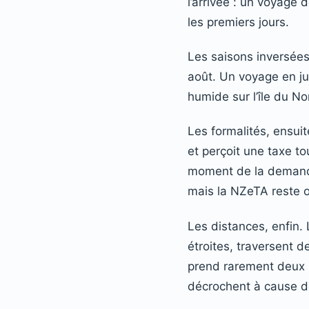
l’arrivée : un voyage
les premiers jours.
Les saisons inversées,
août. Un voyage en jui
humide sur l’île du No
Les formalités, ensui
et perçoit une taxe to
moment de la demande.
mais la NZeTA reste ob
Les distances, enfin. 
étroites, traversent d
prend rarement deux h
décrochent à cause d