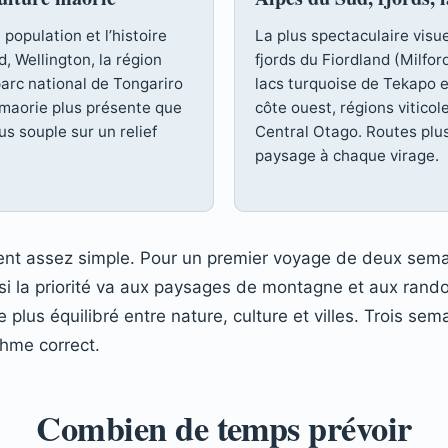
population et l’histoire
La plus spectaculaire visu
d, Wellington, la région
fjords du Fiordland (Milfo
parc national de Tongariro
lacs turquoise de Tekapo e
e maorie plus présente que
côte ouest, régions vitico
lus souple sur un relief
Central Otago. Routes plu
paysage à chaque virage.
ment assez simple. Pour un premier voyage de deux semai
d si la priorité va aux paysages de montagne et aux rando
e plus équilibré entre nature, culture et villes. Trois s
thme correct.
Combien de temps prévoir