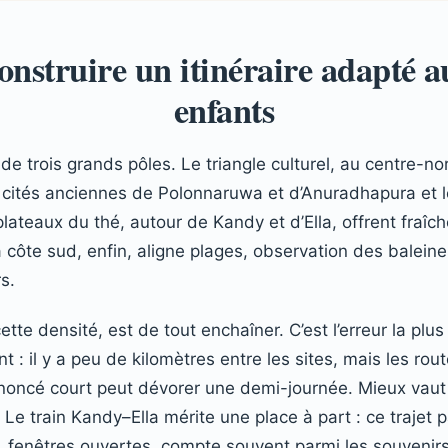
onstruire un itinéraire adapté a
enfants
r de trois grands pôles. Le triangle culturel, au centre-n
es cités anciennes de Polonnaruwa et d’Anuradhapura et l
ateaux du thé, autour de Kandy et d’Ella, offrent fraîche
 côte sud, enfin, aligne plages, observation des baleine
s.
ette densité, est de tout enchaîner. C’est l’erreur la plus
 : il y a peu de kilomètres entre les sites, mais les rou
annoncé court peut dévorer une demi-journée. Mieux vaut
 Le train Kandy–Ella mérite une place à part : ce trajet
é, fenêtres ouvertes, compte souvent parmi les souvenir