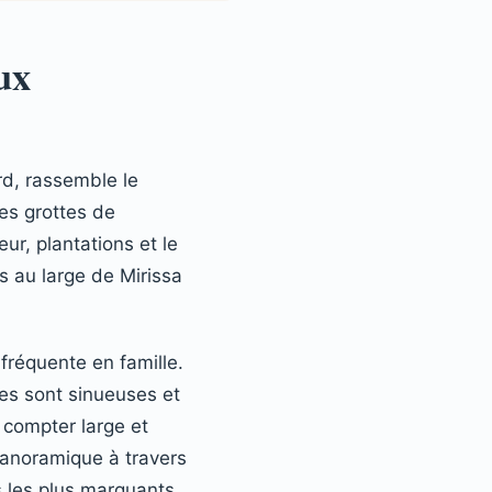
ux
ord, rassemble le
es grottes de
ur, plantations et le
s au large de Mirissa
 fréquente en famille.
tes sont sinueuses et
 compter large et
 panoramique à travers
s les plus marquants