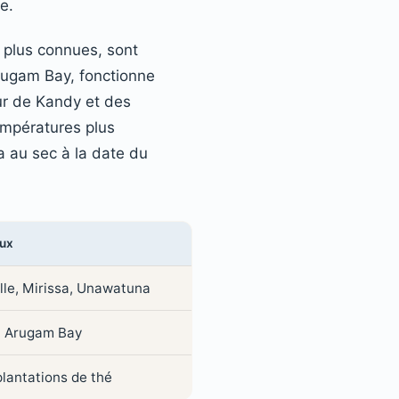
e.
s plus connues, sont
rugam Bay, fonctionne
our de Kandy et des
empératures plus
ra au sec à la date du
aux
lle, Mirissa, Unawatuna
, Arugam Bay
plantations de thé