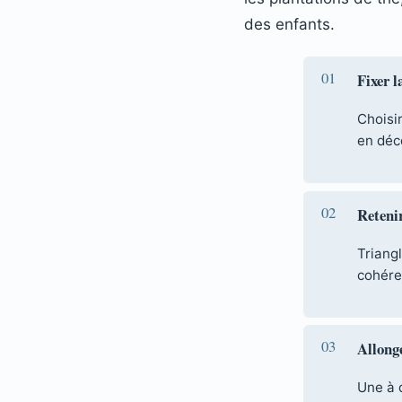
des enfants.
Fixer l
Choisir
en déc
Retenir
Triang
cohére
Allonge
Une à 