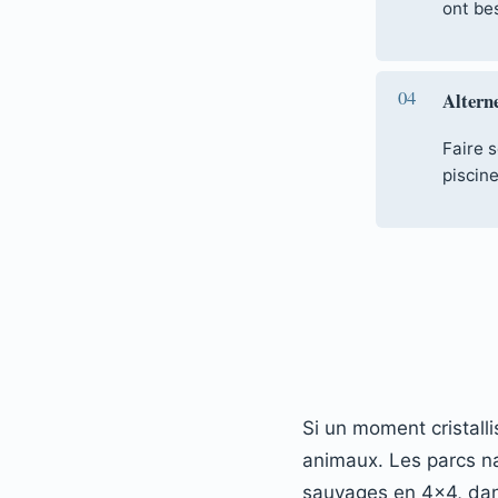
ont be
Altern
Faire s
piscine
Si un moment cristalli
animaux. Les parcs n
sauvages en 4×4, dan