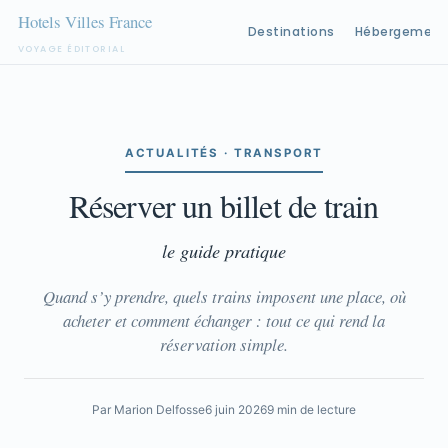
Destinations
Hébergement
VOYAGE ÉDITORIAL
Aller
au
contenu
ACTUALITÉS · TRANSPORT
Réserver un billet de train
le guide pratique
Quand s’y prendre, quels trains imposent une place, où
acheter et comment échanger : tout ce qui rend la
réservation simple.
Par Marion Delfosse
6 juin 2026
9 min de lecture