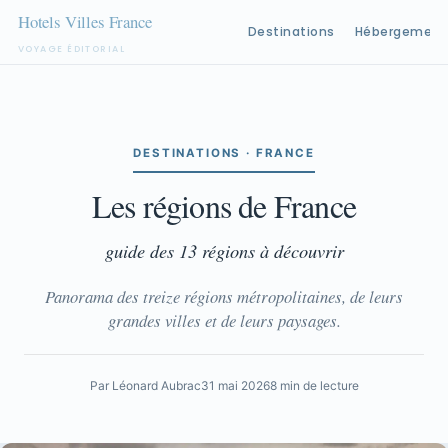
Destinations
Hébergement
VOYAGE ÉDITORIAL
Aller
au
contenu
DESTINATIONS · FRANCE
Les régions de France
guide des 13 régions à découvrir
Panorama des treize régions métropolitaines, de leurs
grandes villes et de leurs paysages.
Par Léonard Aubrac
31 mai 2026
8 min de lecture