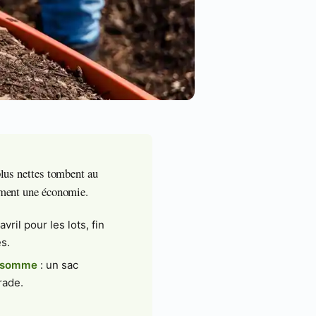
plus nettes tombent au
cément une économie.
vril pour les lots, fin
s.
onsomme
: un sac
rade.