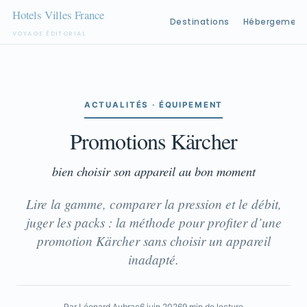
Destinations
Hébergement
VOYAGE ÉDITORIAL
Aller
au
contenu
ACTUALITÉS · ÉQUIPEMENT
Promotions Kärcher
bien choisir son appareil au bon moment
Lire la gamme, comparer la pression et le débit,
juger les packs : la méthode pour profiter d’une
promotion Kärcher sans choisir un appareil
inadapté.
Par Léonard Aubrac
6 juin 2026
9 min de lecture