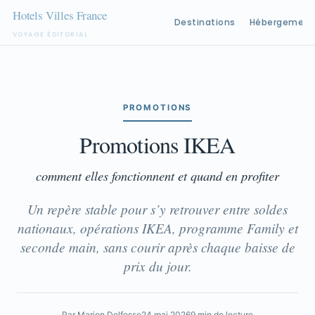
Destinations
Hébergement
VOYAGE ÉDITORIAL
Aller
au
contenu
PROMOTIONS
Promotions IKEA
comment elles fonctionnent et quand en profiter
Un repère stable pour s’y retrouver entre soldes
nationaux, opérations IKEA, programme Family et
seconde main, sans courir après chaque baisse de
prix du jour.
Par Marion Delfosse
24 mai 2026
9 min de lecture