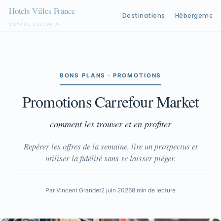
Destinations
Hébergement
VOYAGE ÉDITORIAL
Aller
au
contenu
BONS PLANS · PROMOTIONS
Promotions Carrefour Market
comment les trouver et en profiter
Repérer les offres de la semaine, lire un prospectus et
utiliser la fidélité sans se laisser piéger.
Par Vincent Grandet
2 juin 2026
8 min de lecture