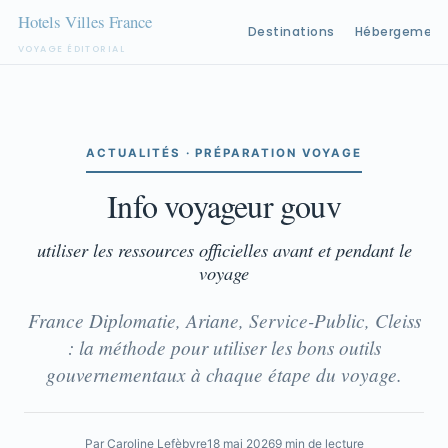
Destinations
Hébergement
VOYAGE ÉDITORIAL
Aller
au
contenu
ACTUALITÉS · PRÉPARATION VOYAGE
Info voyageur gouv
utiliser les ressources officielles avant et pendant le
voyage
France Diplomatie, Ariane, Service-Public, Cleiss
: la méthode pour utiliser les bons outils
gouvernementaux à chaque étape du voyage.
Par Caroline Lefèbvre
18 mai 2026
9 min de lecture