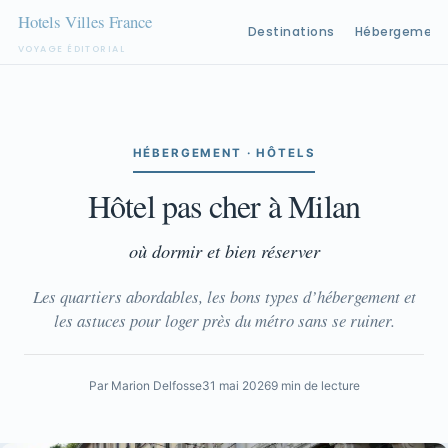
Destinations
Hébergement
VOYAGE ÉDITORIAL
Aller
au
contenu
HÉBERGEMENT · HÔTELS
Hôtel pas cher à Milan
où dormir et bien réserver
Les quartiers abordables, les bons types d’hébergement et
les astuces pour loger près du métro sans se ruiner.
Par Marion Delfosse
31 mai 2026
9 min de lecture