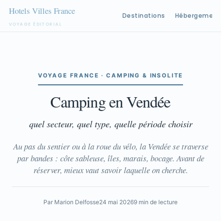
Destinations
Hébergement
VOYAGE ÉDITORIAL
Aller
au
contenu
VOYAGE FRANCE · CAMPING & INSOLITE
Camping en Vendée
quel secteur, quel type, quelle période choisir
Au pas du sentier ou à la roue du vélo, la Vendée se traverse
par bandes : côte sableuse, îles, marais, bocage. Avant de
réserver, mieux vaut savoir laquelle on cherche.
Par Marion Delfosse
24 mai 2026
9 min de lecture