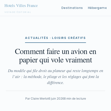
Destinations
Hébergement
VOYAGE ÉDITORIAL
Aller
au
contenu
ACTUALITÉS · LOISIRS CRÉATIFS
Comment faire un avion en
papier qui vole vraiment
Du modèle qui file droit au planeur qui reste longtemps en
l’air : la méthode, le pliage et les réglages qui font la
différence.
Par Claire Merlot
6 juin 2026
8 min de lecture