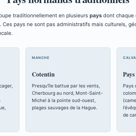
upe traditionnellement en plusieurs
pays
dont chaque 
 Ces pays ne sont pas administratifs mais culturels, gé
ocale.
MANCHE
CALV
Cotentin
Pays
cager,
Presqu’île battue par les vents,
Pays 
Cherbourg au nord, Mont-Saint-
colom
a
Michel à la pointe sud-ouest,
(came
ue,
plages sauvages de la Hague.
l’évê
de ca