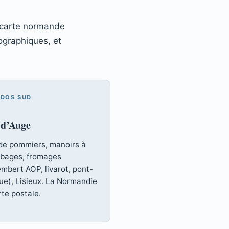
carte normande
ographiques, et
ADOS SUD
 d’Auge
de pommiers, manoirs à
bages, fromages
mbert AOP, livarot, pont-
que), Lisieux. La Normandie
rte postale.