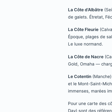
La Côte d’Albâtre
(Sei
de galets. Étretat, F
La Côte Fleurie
(Calva
Époque, plages de sabl
Le luxe normand.
La Côte de Nacre
(Ca
Gold, Omaha — chargé
Le Cotentin
(Manche) :
et le Mont-Saint-Mich
immenses, marées im
Pour une carte des c
Day) sont des référe