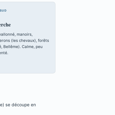
 SUD
erche
vallonné, manoirs,
erons (les chevaux), forêts
é, Bellême). Calme, peu
enté.
ce) se découpe en