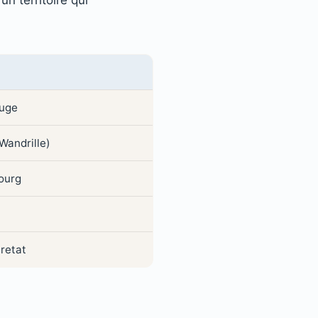
Auge
Wandrille)
ourg
retat