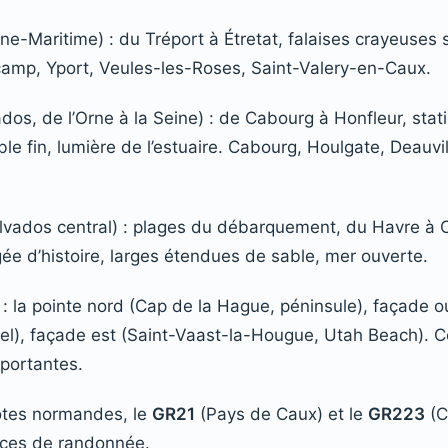
ne-Maritime) : du Tréport à Étretat, falaises crayeuses 
écamp, Yport, Veules-les-Roses, Saint-Valery-en-Caux.
dos, de l’Orne à la Seine) : de Cabourg à Honfleur, stat
e fin, lumière de l’estuaire. Cabourg, Houlgate, Deauvill
lvados central) : plages du débarquement, du Havre à 
e d’histoire, larges étendues de sable, mer ouverte.
 la pointe nord (Cap de la Hague, péninsule), façade ou
el), façade est (Saint-Vaast-la-Hougue, Utah Beach). 
portantes.
ôtes normandes, le
GR21
(Pays de Caux) et le
GR223
(C
nces de randonnée.