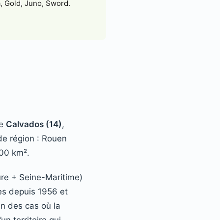
, Gold, Juno, Sword.
le
Calvados (14)
,
de région : Rouen
900 km².
re + Seine-Maritime)
s depuis 1956 et
un des cas où la
un territoire qui