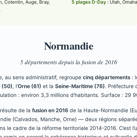
n, Cotentin, Auge, Bray,
5 plages D-Day
: Utah, Omaha
.
Normandie
5 départements depuis la fusion de 2016
, au sens administratif, regroupe
cinq départements
: 
 (50)
, l’
Orne (61)
et la
Seine-Maritime (76)
. Préfecture 
lation : environ 3,3 millions d’habitants. Surface : 29 
résulte de la
fusion en 2016
de la Haute-Normandie (Eu
ndie (Calvados, Manche, Orne) — deux régions séparée
s le cadre de la réforme territoriale 2014-2016. C’est l’
a remis en accord la cohérence historique et culturelle d’