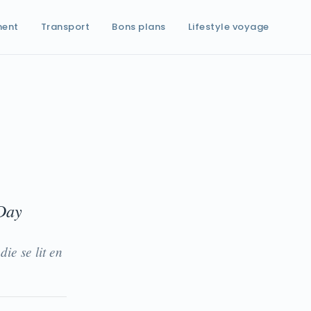
ment
Transport
Bons plans
Lifestyle voyage
-Day
ie se lit en