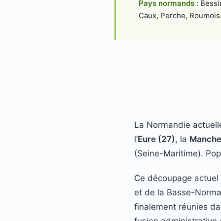
Pays normands
: Bessi
Caux, Perche, Roumois
La Normandie actuelle
l’
Eure (27)
, la
Manche
(Seine-Maritime). Popu
Ce découpage actuel 
et de la Basse-Norma
finalement réunies dan
fusion administrative 