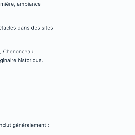
lumière, ambiance
ctacles dans des sites
u, Chenonceau,
inaire historique.
inclut généralement :