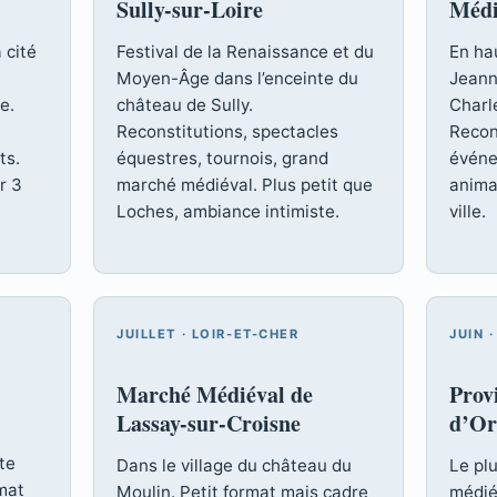
Sully-sur-Loire
Médi
 cité
Festival de la Renaissance et du
En hau
Moyen-Âge dans l’enceinte du
Jeann
e.
château de Sully.
Charle
Reconstitutions, spectacles
Recon
ts.
équestres, tournois, grand
événe
r 3
marché médiéval. Plus petit que
anima
Loches, ambiance intimiste.
ville.
JUILLET · LOIR-ET-CHER
JUIN 
Marché Médiéval de
Provi
Lassay-sur-Croisne
d’Or
te
Dans le village du château du
Le plu
rmat
Moulin. Petit format mais cadre
médié