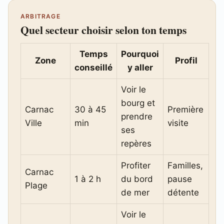
ARBITRAGE
Quel secteur choisir selon ton temps
Temps
Pourquoi
Zone
Profil
conseillé
y aller
Voir le
bourg et
Carnac
30 à 45
Première
prendre
Ville
min
visite
ses
repères
Profiter
Familles,
Carnac
1 à 2 h
du bord
pause
Plage
de mer
détente
Voir le