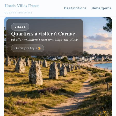
Destinations
Hébergement
VOYAGE ÉDITORIAL
Aller
au
VILLES
Quartiers à visiter à Carnac
contenu
où aller vraiment selon ton temps sur place
Guide pratique