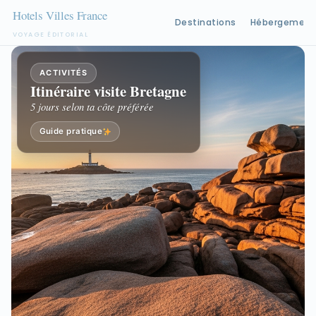
Destinations
Hébergement
VOYAGE ÉDITORIAL
Aller
au
ACTIVITÉS
Itinéraire visite Bretagne
contenu
5 jours selon ta côte préférée
Guide pratique